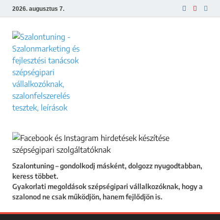
2026. augusztus 7.
Szalontuning
Gyakorlati megoldások szépségipari
vállalkozóknak, hogy a szalonod ne csak
működjön, hanem fejlődjön is.
Szalontuning – gondolkodj másként, dolgozz nyugodtabban,
keress többet.
Gyakorlati megoldások szépségipari vállalkozóknak, hogy a
szalonod ne csak működjön, hanem fejlődjön is.