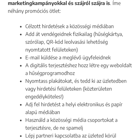
marketingkampányokkal és szájról szájra is
. Íme
néhány promóciós ötlet:
Célzott hirdetések a közösségi médiában
Add át vendégeidnek fizikailag (hűségkártya,
szórólap, QR-kód leolvasási lehetőség
nyomtatott felületeken)
E-mail küldése a meglévő ügyfeleidnek
A digitális terjesztéshez hozz létre egy weboldalt
a hűségprogramodhoz
Nyomtass plakátokat, és tedd ki az üzletedben
vagy hirdetési felületeken (közterületen
engedélyköteles!)
Adj fel hirdetést a helyi elektronikus és papír
alapú médiában
Használd a közösségi média csoportokat a
terjesztésre, de ne spamelj
Lépj partneri kapcsolatba az üzleted körül