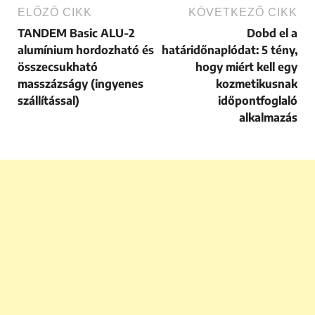
ELŐZŐ CIKK
KÖVETKEZŐ CIKK
TANDEM Basic ALU-2
Dobd el a
alumínium hordozható és
határidőnaplódat: 5 tény,
összecsukható
hogy miért kell egy
masszázságy (ingyenes
kozmetikusnak
szállítással)
időpontfoglaló
alkalmazás