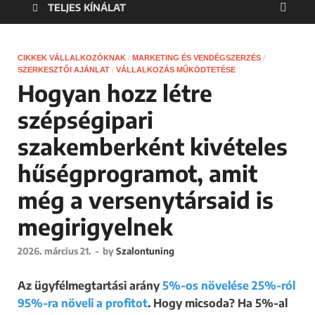
TELJES KÍNÁLAT
CIKKEK VÁLLALKOZÓKNAK
/
MARKETING ÉS VENDÉGSZERZÉS
/
SZERKESZTŐI AJÁNLAT
/
VÁLLALKOZÁS MŰKÖDTETÉSE
Hogyan hozz létre
szépségipari
szakemberként kivételes
hűségprogramot, amit
még a versenytársaid is
megirigyelnek
2026. március 21.
-
by
Szalontuning
Az ügyfélmegtartási arány
5%-os növelése 25%-ról
95%-ra növeli a profitot
. Hogy micsoda? Ha 5%-al