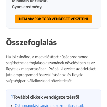
Minimális kockázat.
Gyors eredmény.
NEM AKAROK TÖBB VENDÉGET VESZÍTENI
A hirdetéssel
Összefoglalás
kapcsolatos
információk
Ha jól csinálod, a megvalósított hűségprogramod
segíthetnek a foglalások számának növelésében és az
Miért szeretnél most hirdetni?
*
ügyfelek megtartásában. Próbál ki ezeket az ötleteket
jutalomprogramod összeállításához, és figyeld
Több vendéget szeretnék a
szépségipari vállalkozásod növekedését.
szolgáltatásaimra
A szalonom ismertségét
szeretném növelni
További cikkek vendégszerzésről
Új szolgáltatást szeretnék
Otthonápolási tanácsok kozmetikusoktól: