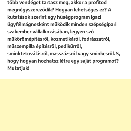
több vendéget tartasz meg, akkor a profitod
megnégyszereződik? Hogyan lehetséges ez? A
kutatások szerint egy hűségprogram igazi
ügyfélmágnesként működik minden szépségipari
szakember vállalkozásában, legyen szó
műkörömépítésről, kozmetikáról, fodrászatról,
műszempilla építésről, pedikűrről,
sminktetoválásról, masszázsról vagy sminkesről. S,
hogy hogyan hozhatsz létre egy saját programot?
Mutatjuk!