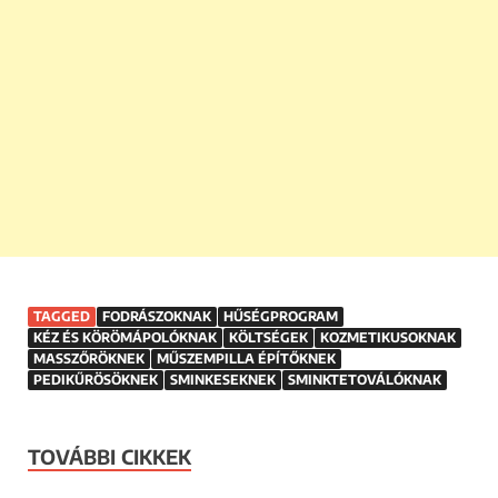
TAGGED
FODRÁSZOKNAK
HŰSÉGPROGRAM
KÉZ ÉS KÖRÖMÁPOLÓKNAK
KÖLTSÉGEK
KOZMETIKUSOKNAK
MASSZŐRÖKNEK
MŰSZEMPILLA ÉPÍTŐKNEK
PEDIKŰRÖSÖKNEK
SMINKESEKNEK
SMINKTETOVÁLÓKNAK
TOVÁBBI CIKKEK