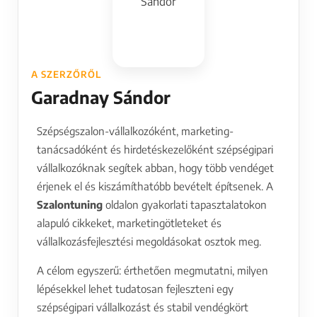
Az űrlap elküldése nem jelent megbízást.
Az adatok beérkezését követően megkereslek további
egyeztetés céljából.
A SZERZŐRŐL
Ha kérdésed van, írhatsz az
info@szalontuning.hu
címre
Garadnay Sándor
vagy kereshetsz a
+36 20 589 9752
telefonszámon.
Szépségszalon-vállalkozóként, marketing-
tanácsadóként és hirdetéskezelőként szépségipari
vállalkozóknak segítek abban, hogy több vendéget
érjenek el és kiszámíthatóbb bevételt építsenek. A
Szalontuning
oldalon gyakorlati tapasztalatokon
alapuló cikkeket, marketingötleteket és
vállalkozásfejlesztési megoldásokat osztok meg.
A célom egyszerű: érthetően megmutatni, milyen
lépésekkel lehet tudatosan fejleszteni egy
szépségipari vállalkozást és stabil vendégkört