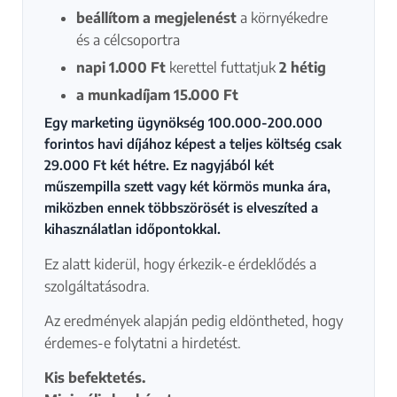
beállítom a megjelenést
a környékedre
és a célcsoportra
napi 1.000 Ft
kerettel futtatjuk
2 hétig
a munkadíjam 15.000 Ft
Egy marketing ügynökség 100.000-200.000
forintos havi díjához képest a teljes költség csak
29.000 Ft két hétre. Ez nagyjából két
műszempilla szett vagy két körmös munka ára,
miközben ennek többszörösét is elveszíted a
kihasználatlan időpontokkal.
Ez alatt kiderül, hogy érkezik-e érdeklődés a
szolgáltatásodra.
Az eredmények alapján pedig eldöntheted, hogy
érdemes-e folytatni a hirdetést.
Kis befektetés.