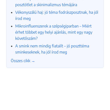
bevezetni
posztötlet a skinimalizmus témájára
Képzésre szeretnék több
Vékonyszálú haj: jó téma fodrászposztnak, ha jól
jelentkezőt
írod meg
Szalonba keresek munkatársat
Mikroinfluenszerek a szépségiparban – Miért
Többet is választhatsz.
érhet többet egy helyi ajánlás, mint egy nagy
követőszám?
c
Mivel foglalkozol?
*
A smink nem mindig fiatalít – jó poszttéma
í
Barber
sminkeseknek, ha jól írod meg
m
Fodrász
e
Összes cikk →
Hajhosszabbítás / Hajfonás
d
Kéz és körömápoló
E
m
Kozmetikus
a
Lábápoló
i
Masszőr
l
Műszempilla építő
f
o
Képzőhely / oktató