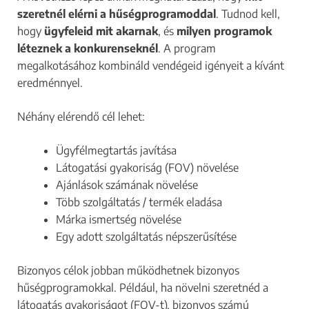
szeretnél elérni a hűségprogramoddal
. Tudnod kell,
hogy
ügyfeleid mit akarnak
, és
milyen programok
léteznek a konkurenseknél
. A program
megalkotásához kombináld vendégeid igényeit a kívánt
eredménnyel.
Néhány elérendő cél lehet:
Ügyfélmegtartás javítása
Látogatási gyakoriság (FOV) növelése
Ajánlások számának növelése
Több szolgáltatás / termék eladása
Márka ismertség növelése
Egy adott szolgáltatás népszerűsítése
Bizonyos célok jobban működhetnek bizonyos
hűségprogramokkal. Például, ha növelni szeretnéd a
látogatás gyakoriságot (FOV-t), bizonyos számú