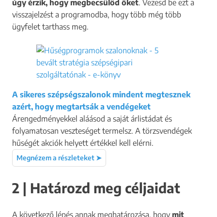
úgy érzik, hogy megbecsülöd őket
. Vezesd be ezt a
visszajelzést a programodba, hogy több még több
ügyfelet tarthass meg.
A sikeres szépségszalonok mindent megtesznek
azért, hogy megtartsák a vendégeket
Árengedményekkel aláásod a saját árlistádat és
folyamatosan veszteséget termelsz. A törzsvendégek
hűségét akciók helyett értékkel kell elérni.
Megnézem a részleteket ➤
2 | Határozd meg céljaidat
A következő lépés annak meghatározása, hogy
mit