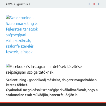
2026. augusztus 9.
Szalontuning
Gyakorlati megoldások szépségipari
vállalkozóknak, hogy a szalonod ne csak
működjön, hanem fejlődjön is.
Szalontuning – gondolkodj másként, dolgozz nyugodtabban,
keress többet.
Gyakorlati megoldások szépségipari vállalkozóknak, hogy a
szalonod ne csak működjön, hanem fejlődjön is.