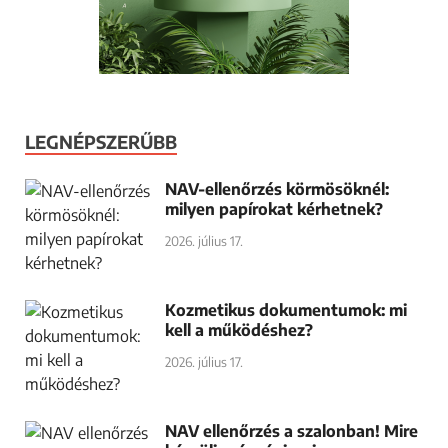
Vékonyszálú haj: jó téma
fodrászposztnak, ha jól írod meg
2026. június 12.