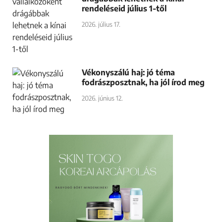
Otthonápolási tanácsok
kozmetikusoktól: posztötlet a
skinimalizmus témájára
2026. június 22.
Fiatalkorú vendég a szalonban
2026. július 17.
Szépségipari vállalkozóként
drágábbak lehetnek a kínai
rendeléseid július 1-től
2026. július 17.