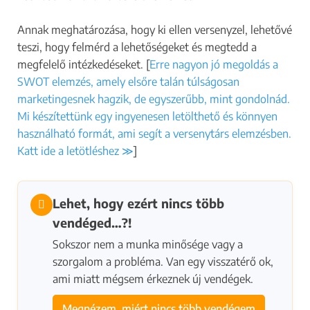
Annak meghatározása, hogy ki ellen versenyzel, lehetővé
teszi, hogy felmérd a lehetőségeket és megtedd a
megfelelő intézkedéseket. [
Erre nagyon jó megoldás a
SWOT elemzés, amely elsőre talán túlságosan
marketingesnek hagzik, de egyszerűbb, mint gondolnád.
Mi készítettünk egy ingyenesen letölthető és könnyen
használható formát, ami segít a versenytárs elemzésben.
Katt ide a letötléshez ≫
]
Lehet, hogy ezért nincs több
vendéged…?!
Sokszor nem a munka minősége vagy a
szorgalom a probléma. Van egy visszatérő ok,
ami miatt mégsem érkeznek új vendégek.
Megnézem, miért nincs több vendégem