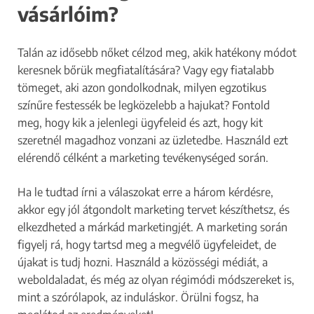
vásárlóim?
Miért szeretnél most hirdetni?
*
Talán az idősebb nőket célzod meg, akik hatékony módot
Több vendéget szeretnék a
keresnek bőrük megfiatalítására? Vagy egy fiatalabb
szolgáltatásaimra
tömeget, aki azon gondolkodnak, milyen egzotikus
A szalonom ismertségét
színűre festessék be legközelebb a hajukat? Fontold
szeretném növelni
meg, hogy kik a jelenlegi ügyfeleid és azt, hogy kit
Új szolgáltatást szeretnék
szeretnél magadhoz vonzani az üzletedbe. Használd ezt
bevezetni
elérendő célként a marketing tevékenységed során.
Képzésre szeretnék több
jelentkezőt
Ha le tudtad írni a válaszokat erre a három kérdésre,
akkor egy jól átgondolt marketing tervet készíthetsz, és
Szalonba keresek munkatársat
elkezdheted a márkád marketingjét. A marketing során
Többet is választhatsz.
figyelj rá, hogy tartsd meg a megvélő ügyfeleidet, de
Mivel foglalkozol?
*
újakat is tudj hozni. Használd a közösségi médiát, a
weboldaladat, és még az olyan régimódi módszereket is,
Barber
mint a szórólapok, az induláskor. Örülni fogsz, ha
Fodrász