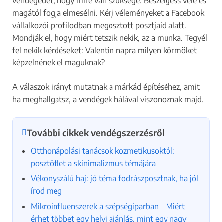
vendégedet, hogy mire van szüksége. Beszélgess vele és
magától fogja elmesélni. Kérj véleményeket a Facebook
vállalkozói profilodban megosztott posztjaid alatt.
Mondják el, hogy miért tetszik nekik, az a munka. Tegyél
fel nekik kérdéseket: Valentin napra milyen körmöket
képzelnének el maguknak?
A válaszok irányt mutatnak a márkád építéséhez, amit
ha meghallgatsz, a vendégek hálával viszonoznak majd.
További cikkek vendégszerzésről
Otthonápolási tanácsok kozmetikusoktól:
posztötlet a skinimalizmus témájára
Vékonyszálú haj: jó téma fodrászposztnak, ha jól
írod meg
Mikroinfluenszerek a szépségiparban – Miért
érhet többet egy helyi ajánlás, mint egy nagy