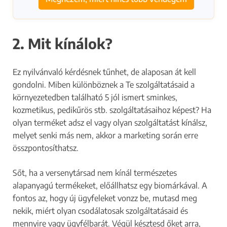
2. Mit kínálok?
Ez nyilvánvaló kérdésnek tűnhet, de alaposan át kell
gondolni. Miben különböznek a Te szolgáltatásaid a
környezetedben található 5 jól ismert sminkes,
kozmetikus, pedikűrös stb. szolgáltatásaihoz képest? Ha
olyan terméket adsz el vagy olyan szolgáltatást kínálsz,
melyet senki más nem, akkor a marketing során erre
összpontosíthatsz.
Sőt, ha a versenytársad nem kínál természetes
alapanyagú termékeket, előállhatsz egy biomárkával. A
fontos az, hogy új ügyfeleket vonzz be, mutasd meg
nekik, miért olyan csodálatosak szolgáltatásaid és
mennyire vagy ügyfélbarát. Végül késztesd őket arra,