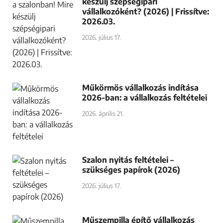
LEGNÉPSZERŰBB
NAV-ellenőrzés körmösöknél:
milyen papírokat kérhetnek?
2026. július 17.
Kozmetikus dokumentumok: mi
kell a működéshez?
2026. július 17.
NAV ellenőrzés a szalonban! Mire
készülj szépségipari
vállalkozóként? (2026) | Frissítve:
2026.03.
2026. július 17.