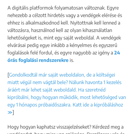
e
A digitális platformok folyamatosan változnak. Egyre
v
nehezebb a célzott hirdetés vagy a vendégek elérése és
e
ehhez is alkalmazkodnod kell. Nyitottnak kell lenned a
d
változásra, használnod kell az olyan kihasználatlan
lehetőségeket is, mint egy saját weboldal. A vendégek
elvárásai pedig egye inkább a kényelmes és egyszerű
foglalások felé fordul, és egyre nagyobb az igény a
24
órás foglalási rendszerekre
is.
[
Gondolkodtál már saját weboldalon, de a költségei
miatt végül nem vágtál bele? Nálunk havonta 1 kezelés
áráért már lehet saját weboldald. Ha szeretnéd
kipróbálni, hogy hogyan működik, most lehetőséged van
egy 1 hónapos próbaidőszakra. Katt ide a kipróbáláshoz
≫
]
Hogy hogyan kaphatsz visszajelzéseket? Kérdezd meg a