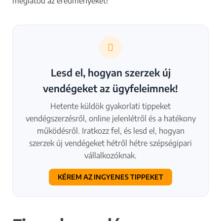
meglátod az eredményeket!
Hajhosszabbítás / Hajfonás
Kéz és körömápoló
Kozmetikus
Lábápoló
Masszőr
Lesd el, hogyan szerzek új
Műszempilla építő
vendégeket az ügyfeleimnek!
Képzőhely / oktató
Hetente küldök gyakorlati tippeket
Szalon tulajdonos
vendégszerzésről, online jelenlétről és a hatékony
Egyéb szépségipari vállalkozás
működésről. Iratkozz fel, és lesd el, hogyan
szerzek új vendégeket hétről hétre szépségipari
Többet is választhatsz.
vállalkozóknak.
Hol működik a vállalkozásod?
*
KÉREM AZ INGYENES TIPPEKET
Csak a település nevét add meg.