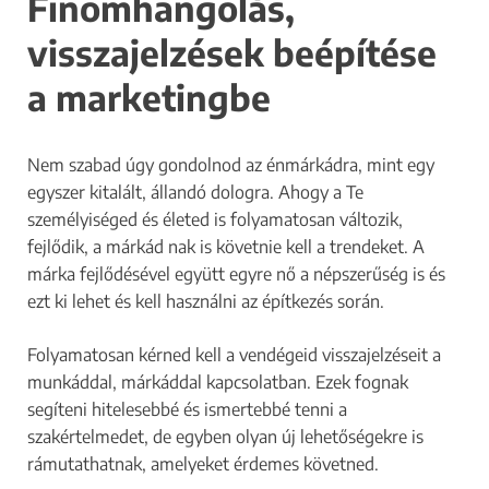
Finomhangolás,
Hogyan tudlak elérni?
visszajelzések beépítése
Teljes neved
*
a marketingbe
m
Email címed
*
o
Nem szabad úgy gondolnod az énmárkádra, mint egy
s
Telefonszámod
egyszer kitalált, állandó dologra. Ahogy a Te
t
ELKÜLDÖM AZ ADATOKAT
személyiséged és életed is folyamatosan változik,
s
fejlődik, a márkád nak is követnie kell a trendeket. A
z
márka fejlődésével együtt egyre nő a népszerűség is és
e
Az űrlap elküldése nem jelent megbízást.
ezt ki lehet és kell használni az építkezés során.
r
Az adatok beérkezését követően megkereslek további
e
egyeztetés céljából.
Folyamatosan kérned kell a vendégeid visszajelzéseit a
Ha kérdésed van, írhatsz az
info@szalontuning.hu
címre
t
vagy kereshetsz a
+36 20 589 9752
telefonszámon.
munkáddal, márkáddal kapcsolatban. Ezek fognak
n
segíteni hitelesebbé és ismertebbé tenni a
é
szakértelmedet, de egyben olyan új lehetőségekre is
l
rámutathatnak, amelyeket érdemes követned.
n