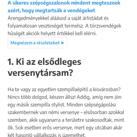
A sikeres szépségszalonok mindent megtesznek
azért, hogy megtartsák a vendégeket
Árengedményekkel aláásod a saját árlistádat és
folyamatosan veszteséget termelsz. A törzsvendégek
hűségét akciók helyett értékkel kell elérni.
Megnézem a részleteket ➤
1. Ki az elsődleges
versenytársam?
Ha te vagy az egyetlen szempillaépítő a kisvárosban?
Nincs több dolgod, készen állsz! Addig, amíg nem jön
egy másik szempilla stylist. Minden szépségápolási
szakembernek van némi versenye – elsősorban azokkal
szemben, akik ugyanarra a területre szakosodtak, mint
ők. Sok esetben erős versenye, mert egy utcában akár
két hasonló vállalkozás is üzemelhet.