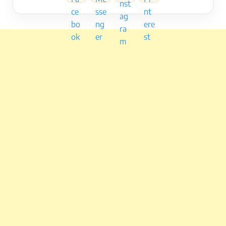
Szalontuning
oldalon gyakorlati tapasztalatokon
alapuló cikkeket, marketingötleteket és
vállalkozásfejlesztési megoldásokat osztok meg.
A célom egyszerű: érthetően megmutatni, milyen
lépésekkel lehet tudatosan fejleszteni egy
szépségipari vállalkozást és stabil vendégkört
építeni.
Kérdésed van? Írj a
Facebook oldalon
, vagy kérj
időpontot az
info@szalontuning.hu
címen.