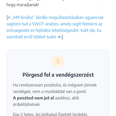
hogy maradjanak!
[
A „Mit kínálsz” kérdés megválaszolásában ugyancsak
segíteni tud a SWOT analízis, amely segít felmérni az
erősségeidet és fejlődési lehetőségeidet. Katt ide, ha
szeretnél erről többet tudni ≫
]
Pörgesd fel a vendégszerzést
Ha rendszeresen posztolsz, és mégsem jönnek
vendégek, nem a munkáddal van a gond.
A posztod nem jut el
azokhoz, akik
érdeklődnének.
Egy 2 hetes, kis költségű fizetett hirdetés