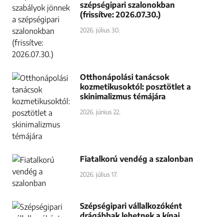
ESEMÉNYEK ÉS KÉPZÉSEK
Nincs aktuális esemény
Nézd meg az összes eseményt ≫
KERESÉS
FRISS
Új NAV-szabályok jönnek a
szépségipari szalonokban
(frissítve: 2026.07.30.)
2026. július 30.