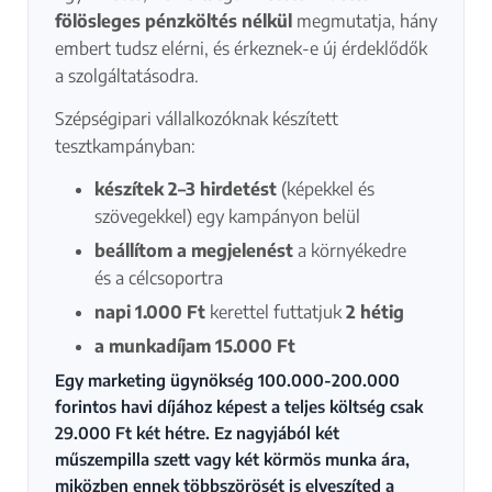
fölösleges pénzköltés nélkül
megmutatja, hány
embert tudsz elérni, és érkeznek-e új érdeklődők
a szolgáltatásodra.
Szépségipari vállalkozóknak készített
tesztkampányban:
készítek 2–3 hirdetést
(képekkel és
szövegekkel) egy kampányon belül
beállítom a megjelenést
a környékedre
és a célcsoportra
napi 1.000 Ft
kerettel futtatjuk
2 hétig
a munkadíjam 15.000 Ft
Egy marketing ügynökség 100.000-200.000
forintos havi díjához képest a teljes költség csak
29.000 Ft két hétre. Ez nagyjából két
műszempilla szett vagy két körmös munka ára,
miközben ennek többszörösét is elveszíted a