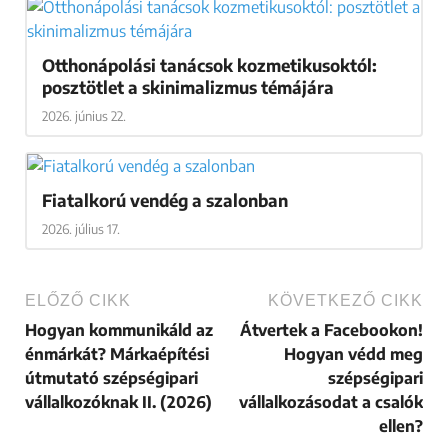
TAGGED
FODRÁSZOKNAK
KÉZ ÉS KÖRÖMÁPOLÓKNAK
KÖLTSÉGEK
KOZMETIKUSOKNAK
MÁRKAÉPÍTÉS
MASSZŐRÖKNEK
MŰSZEMPILLA ÉPÍTŐKNEK
PEDIKŰRÖSÖKNEK
SMINKESEKNEK
SMINKTETOVÁLÓKNAK
TOVÁBBI CIKKEK
Új NAV-szabályok jönnek a szépségipari
szalonokban (frissítve: 2026.07.30.)
2026. július 30.
Otthonápolási tanácsok kozmetikusoktól:
posztötlet a skinimalizmus témájára