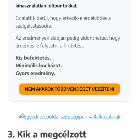
kihasználatlan időpontokkal.
Ez alatt kiderül, hogy érkezik-e érdeklődés a
szolgáltatásodra.
Az eredmények alapján pedig eldöntheted, hogy
érdemes-e folytatni a hirdetést.
Kis befektetés.
Minimális kockázat.
Gyors eredmény.
NEM AKAROK TÖBB VENDÉGET VESZÍTENI
A hirdetéssel
kapcsolatos
3. Kik a megcélzott
információk